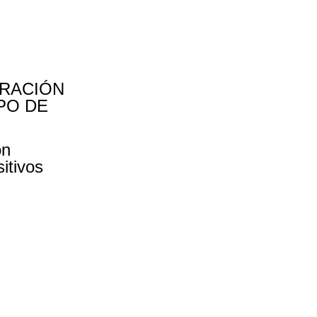
ERACIÓN
PO DE
ón
itivos